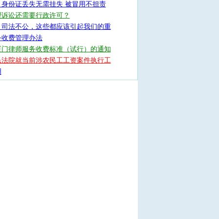
：身份证丢失无需挂失 被冒用不担责
理诉讼还需要行政许可？
：司法不公，这些都应该引起我们的重
务收费管理办法
厦门律师服务收费标准（试行）的通知
民法院就当前涉农民工工资案件执行工
明