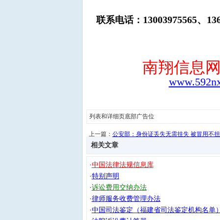
13003975565、136
联系电话：
南翔信息
www.592n
列表和详细页底部广告位
上一篇：
公安部：身份证丢失无需挂失 被冒用不担
相关文章
·
中国法律法规信息库
·
特别声明
·
诉讼费用交纳办法
·
律师服务收费管理办法
·
中国司法鉴定（福建省司法鉴定机构名单