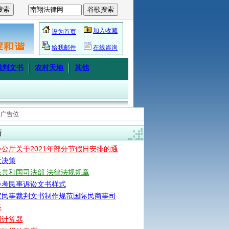
加入收藏
设为首页
给我邮件
在线咨询
裁判文书
农村天地
其他
侧广告位
新
公厅关于2021年部分节假日安排的通
大决策
民共和国司法部 法律法规规章
参考民事诉讼文书样式
院民事裁判文书制作规范国际民商事司
释
用计算器