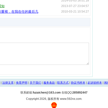
2014-03-03 16:01:18
通知
2013-07-27 23:04:57
的重视，在我在任的最后几
2010-03-21 10:54:27
|
法律文库
|
免责声明
|
关于我们
|
服务条款
|
联系方式
|
协议书样本
|
起诉状样本
|
闽I
联系邮箱:
fuzaichen@163.com
在线QQ:
285892447
Copyright 2026, 版权所有 www.592nx.com.