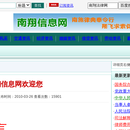
订阅资讯
风采
交通资讯
经济资讯
婚姻资讯
借贷资讯
劳动资讯
详细页右
最新更
翔信息网欢迎您
·
国务院办
·
党政重
时间：2010-03-26 查看次数：15901
·
中华人
·
当事人
·
人民法
·
司法解
言
·
律师费