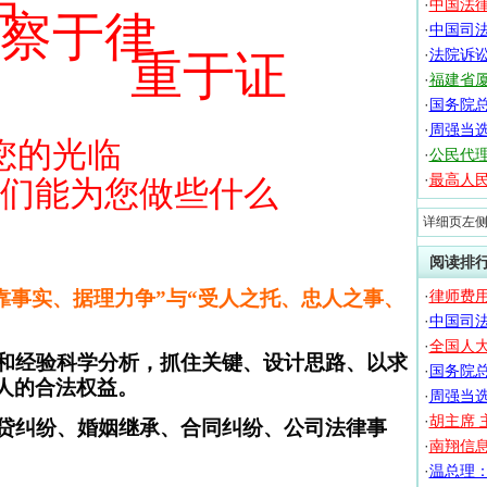
·
中国法
于律
·
中国司
·
法院诉
于证
·
福建省
·
国务院
·
周强当
您的光临
·
公民代
·
最高人
为您做些什么
详细页左
阅读排
靠事实、据理力争
”与“
受人之
托、忠
人之事、
·
律师费
。
·
中国司
·
全国人
和经验科学分析，抓住关键、设计思路、以求
·
国务院
人的合法权益。
·
周强当
·
胡主席
贷纠纷、婚姻继承、合同纠纷、公司法律事
·
南翔信
·
温总理