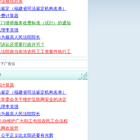
律法规信息库
法鉴定（福建省司法鉴定机构名单）
讼费计算器
厦门律师服务收费标准（试行）的通知
总理李克强
选为最高人民法院院长
理诉讼还需要行政许可？
民法院就当前涉农民工工资案件执行工
侧下广告位
行
用计算器
法鉴定（福建省司法鉴定机构名单）
大常委会关于维护互联网安全的决定
总理李克强
选为最高人民法院院长
 主动维护广大职工包括农民工合法权
息网欢迎您
：公平正义比太阳还要有光辉