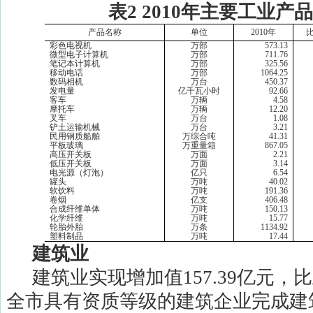
表
2 2010
年主要工业产品
产品名称
单位
2010
年
彩色电视机
万部
573.13
微型电子计算机
万部
711.76
笔记本计算机
万部
325.56
移动电话
万部
1064.25
数码相机
万台
450.37
发电量
亿千瓦小时
92.66
客车
万辆
4.58
摩托车
万辆
12.20
叉车
万台
1.08
铲土运输机械
万台
3.21
民用钢质船舶
万综合吨
41.31
平板玻璃
万重量箱
867.05
高压开关板
万面
2.21
低压开关板
万面
3.14
电光源（灯泡）
亿只
6.54
罐头
万吨
40.02
软饮料
万吨
191.36
卷烟
亿支
406.48
合成纤维单体
万吨
150.13
化学纤维
万吨
15.77
轮胎外胎
万条
1134.92
塑料制品
万吨
17.44
建筑业
建筑业实现增加值
157.39
亿元，比
全市具有资质等级的建筑企业完成建