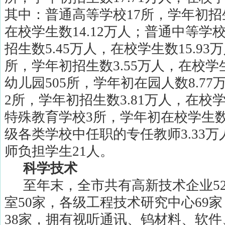
其中：普通高等学校
17
所，学年初招
在校学生数
14.12
万人；普通中等学
招生数
5.45
万人，在校学生数
15.93
万
所，学年初招生数
3.55
万人，在校学
幼儿园
505
所，学年初在园人数
8.77
2
所，学年初招生数
3.81
万人，在校
特殊教育学校
3
所，学年初在校学生
级各类学校中任职的专任教师
3.33
万
师负担学生
21
人。
科学技术
至年末，全市共有高新技术企业
5
室
50
家，各级工程技术研究中心
69
家
38
家，拥有视听通讯、钨材料、软件