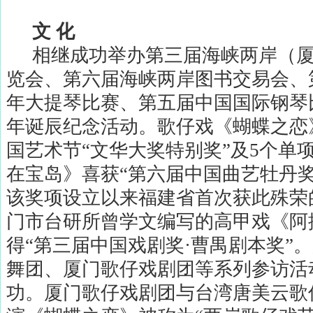
文
化
相继成功举办第三届海峡两岸（
览会、第六届海峡两岸图书交易会、
年大提琴比赛、第五届中国国际钢琴
年诞辰纪念活动。歌仔戏《蝴蝶之恋
国艺术节“文华大奖特别奖”及
5
个单
在宝岛》喜获“第六届中国曲艺牡丹奖
该奖项设立以来福建省首次获此殊荣
门市台研所曾学文编写的高甲戏《阿
得“第三届中国戏剧奖·曹禺剧本奖”
舞团、厦门歌仔戏剧团等系列参访活
功。厦门歌仔戏剧团与台湾唐美云歌