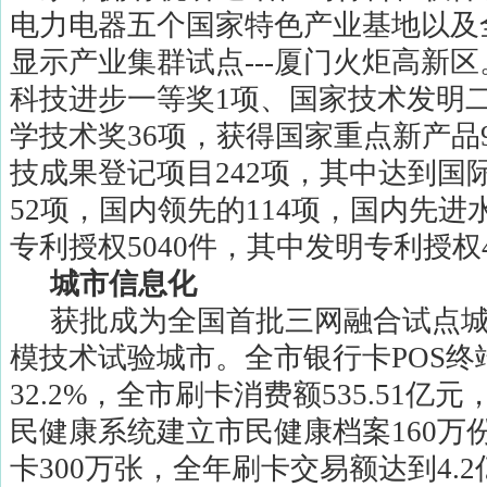
电力电器五个国家特色产业基地以及
显示产业集群试点
---
厦门火炬高新区
科技进步一等奖
1
项、国家技术发明
学技术奖
36
项，获得国家重点新产品
技成果登记项目
242
项，其中达到国
52
项，国内领先的
114
项，国内先进
专利授权
5040
件，其中发明专利授权
城市信息化
获批成为全国首批三网融合试点
模技术试验城市。全市银行卡
POS
终
32.2%
，全市刷卡消费额
535.51
亿元
民健康系统建立市民健康档案
160
万
卡
300
万张，全年刷卡交易额达到
4.2