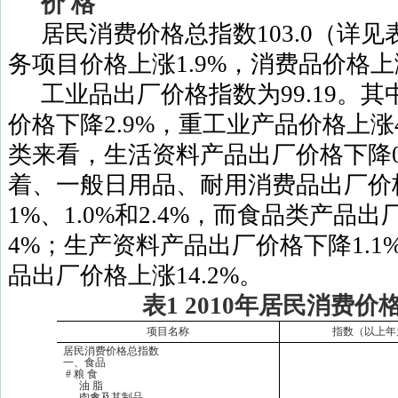
价
格
居民消费价格总指数
103.0
（详见
务项目价格上涨
1.9%
，消费品价格上
工业品出厂价格指数为
99.19
。其
价格下降
2.9%
，重工业产品价格上涨
类来看，生活资料产品出厂价格下降
着、一般日用品、耐用消费品出厂价
1%
、
1.0%
和
2.4%
，而食品类产品出
4%
；生产资料产品出厂价格下降
1.1
品出厂价格上涨
14.2%
。
表
1 2010
年居民消费价
项目名称
指数（以上年
居民消费价格总指数
一、食品
#
粮
食
油
脂
肉禽及其制品