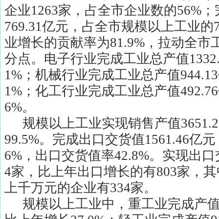
企业
1263
家，占全市企业数的
56%
；
769.31
亿元，占全市规模以上工业的
业增长的贡献率为
81.9%
，拉动全市
分点。电子行业完成工业总产值
1332
1%
；机械行业完成工业总产值
944.13
1%
；化工行业完成工业总产值
492.76
6%
。
规模以上工业实现销售产值
3651.2
99.5%
。完成出口交货值
1561.46
亿元
6%
，出口交货值率
42.8%
。实现出口
4
家，比上年出口增长的有
803
家，其
上千万元的企业有
334
家。
规模以上工业中，重工业完成产