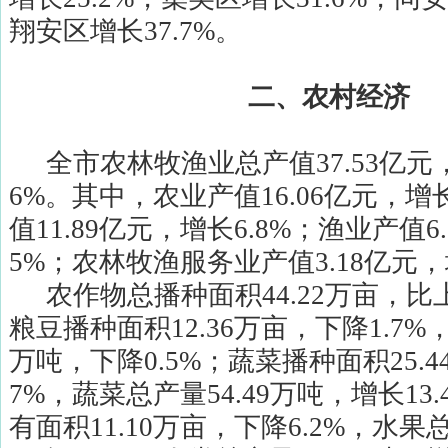
翔安区增长
37.7%
。
二、农村经济
全市农林牧渔业总产值
37.53
亿元
6%
。其中，农业产值
16.06
亿元，增
值
11.89
亿元，增长
6.8%
；渔业产值
6
5%
；农林牧渔服务业产值
3.18
亿元，
农作物总播种面积
44.22
万亩，比
粮豆播种面积
12.36
万亩，下降
1.7%
万吨，下降
0.5%
；蔬菜播种面积
25.4
7%
，蔬菜总产量
54.49
万吨，增长
13.
有面积
11.10
万亩，下降
6.2%
，水果