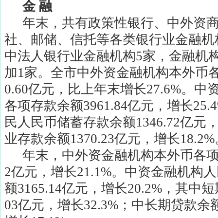
金
融
年末，共有政策性银行、中外资
社、邮储、信托等各类银行业金融机
中法人银行业金融机构
5
家，金融机
加
1
家。全市中外资金融机构本外币
0.60
亿元，比上年末增长
27.6%
。中
各项存款余额
3961.84
亿元，增长
25.
民人民币储蓄存款余额
1346.72
亿元
业存款余额
1370.23
亿元，增长
18.2%
年末，中外资金融机构本外币各
2
亿元，增长
21.1%
。中资金融机构人
额
3165.14
亿元，增长
20.2%
，其中短
03
亿元，增长
32.3%
；中长期贷款余