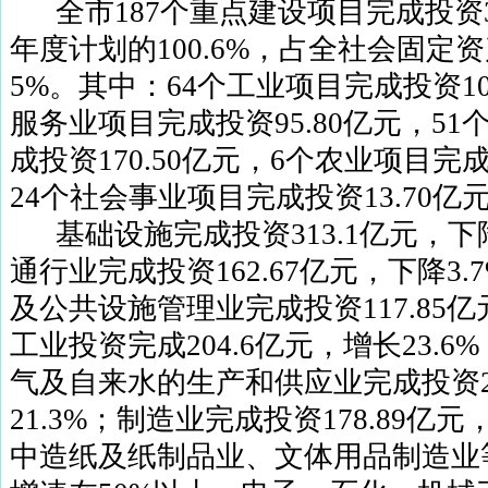
全市
187
个重点建设项目完成投资
年度计划的
100.6%
，占全社会固定资
5%
。其中：
64
个工业项目完成投资
1
服务业项目完成投资
95.80
亿元，
51
成投资
170.50
亿元，
6
个农业项目完
24
个社会事业项目完成投资
13.70
亿
基础设施完成投资
313.1
亿元，下
通行业完成投资
162.67
亿元，下降
3.
及公共设施管理业完成投资
117.85
亿
工业投资完成
204.6
亿元，增长
23.6%
气及自来水的生产和供应业完成投资
21.3%
；制造业完成投资
178.89
亿元
中造纸及纸制品业、文体用品制造业