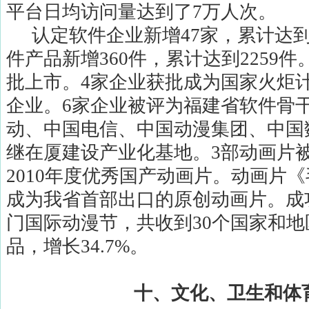
平台日均访问量达到了
7
万人次。
认定软件企业新增
47
家，累计达
件产品新增
360
件，累计达到
2259
件
批上市。
4
家企业获批成为国家火炬
企业。
6
家企业被评为福建省软件骨
动、中国电信、中国动漫集团、中国
继在厦建设产业化基地。
3
部动画片
2010
年度优秀国产动画片。动画片《
成为我省首部出口的原创动画片。成
门国际动漫节，共收到
30
个国家和地
品，增长
34.7%
。
十、文化、卫生和体