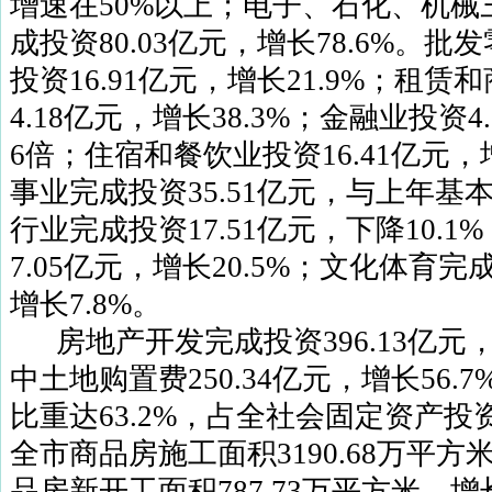
增速在
50%
以上；电子、石化、机械
成投资
80.03
亿元，增长
78.6%
。批发
投资
16.91
亿元，增长
21.9%
；租赁和
4.18
亿元，增长
38.3%
；金融业投资
4
6
倍；住宿和餐饮业投资
16.41
亿元，
事业完成投资
35.51
亿元，与上年基
行业完成投资
17.51
亿元，下降
10.1%
7.05
亿元，增长
20.5%
；文化体育完
增长
7.8%
。
房地产开发完成投资
396.13
亿元
中土地购置费
250.34
亿元，增长
56.7
比重达
63.2%
，占全社会固定资产投
全市商品房施工面积
3190.68
万平方
品房新开工面积
787.73
万平方米，增