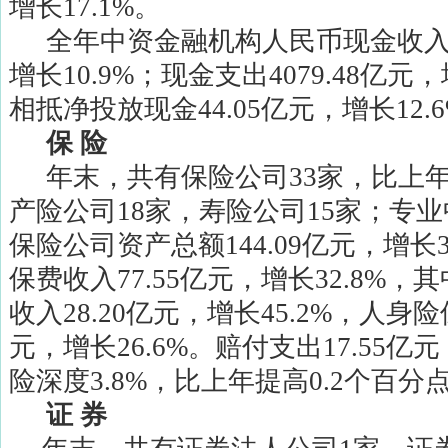
增长
17.1%
。
全年中资金融机构人民币现金收
增长
10.9%
；现金支出
4079.48
亿元，
相抵净投放现金
44.05
亿元，增长
12.
保
险
年末，共有保险公司
33
家，比上
产险公司
18
家，寿险公司
15
家；专业
保险公司资产总额
144.09
亿元，增长
保费收入
77.55
亿元，增长
32.8%
，其
收入
28.20
亿元，增长
45.2%
，人身险
元，增长
26.6%
。赔付支出
17.55
亿元
险深度
3.8%
，比上年提高
0.2
个百分
证
券