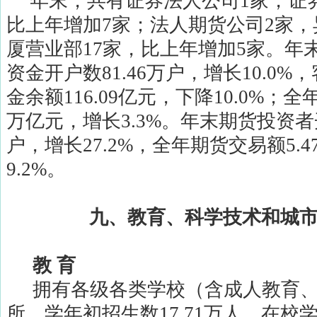
年末，共有证券法人公司
1
家，证
比上年增加
7
家；法人期货公司
2
家，
厦营业部
17
家，比上年增加
5
家。年
资金开户数
81.46
万户，增长
10.0%
，
金余额
116.09
亿元，下降
10.0%
；全
万亿元，增长
3.3%
。年末期货投资者
户，增长
27.2%
，全年期货交易额
5.4
9.2%
。
九、教育、科学技术和城
教
育
拥有各级各类学校（含成人教育
所，学年初招生数
17.71
万人，在校