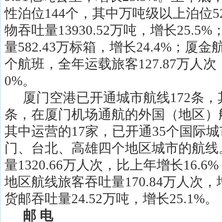
性泊位
144
个，其中万吨级以上泊位
5
物吞吐量
13930.52
万吨，增长
25.5%
量
582.43
万标箱，增长
24.4%
；厦金
个航班，全年运载旅客
127.87
万人次
0%
。
厦门空港已开通城市航线
172
条，
条，在厦门机场通航的外国（地区）
其中运营的
17
家，已开通
35
个国际城
门、台北、高雄四个地区城市的航线
量
1320.66
万人次，比上年增长
16.6%
地区航线旅客吞吐量
170.84
万人次，
货邮吞吐量
24.52
万吨，增长
25.1%
。
邮
电