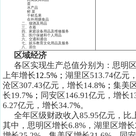
蛋
水产品
鲜
菜
干鲜瓜果
在外用膳食品
二、烟酒及用品
三、衣着
四、家庭设备用品及维修服务
五、医疗保健和个人用品
六、交通和通信
七、娱乐教育文化用品及服务
八、居住
区域经济
各区实现生产总值分别为：思明
上年增长
12.5%
；
湖里区
513.74
亿元
沧区
307.43
亿元，增长
14.8
%
；
集美
长
19.7
%
；
同安区
146.91
亿元，增长
1
6.27
亿元，增长
34.7
%
。
全年区级财政收入
85.95
亿元，比
其中，思明区增长
6.8%
，湖里区增长
增长
25.2%
，集美区增长
31.6%
，同安