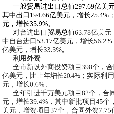
一般贸易进出口总值
297.69
亿美
其中出口
194.66
亿美元，增长
25.4%
元，增长
35.9%
。
对台进出口贸易
总值
63.78
亿美元
中自台进口
53.17
亿美元，增长
56.2%
亿美元，增长
33.3%
。
利用外资
全市新设外商投资项目
398
个，合
亿美元，比上年
增长
20.4%
；实际利
元，增长
0.6%
。
全年引进千万美元项目
82
个，合
元，增长
39.4%
，其中新批项目
45
个
美元，增资项目
37
个，合同外资
7.75