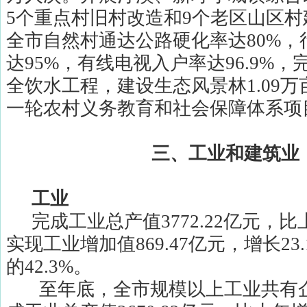
5
个重点村旧村改造和
9
个老区山区村
全市自然村通达公路硬化率达
80%
，
达
95%
，有线电视入户率达
96.9%
，
全饮水工程，建设生态风景林
1.09
万
一轮农村义务教育和社会保障体系项
三、工业和建筑业
工业
完成工业总产值
3772.22
亿元，比
实现工业增加值
869.47
亿元，增长
23
的
42.3%
。
至年底，全市规模以上工业共有