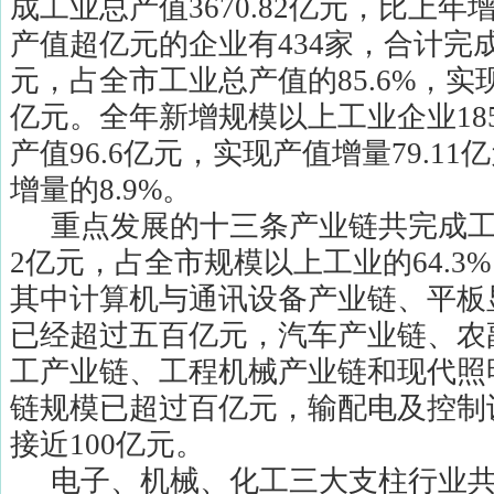
成工业总产值
3670.82
亿元，比上年
产值超亿元的企业有
434
家，合计完
元，占全市工业总产值的
85.6%
，实
亿元。全年新增规模以上工业企业
18
产值
96.6
亿元，实现产值增量
79.11
亿
增量的
8.9%
。
重点发展的十三条产业链共完成
2
亿元，占全市规模以上工业的
64.3%
其中计算机与通讯设备产业链、平板
已经超过五百亿元，汽车产业链、农
工产业链、工程机械产业链和现代照
链规模已超过百亿元，输配电及控制
接近
100
亿元。
电子、机械、化工三大支柱行业