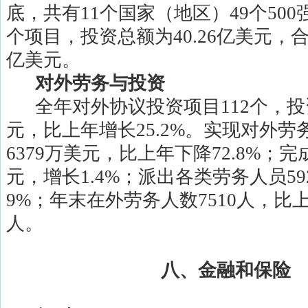
底，共有
11
个国家（地区）
49
个
500
个项目，投资总额为
40.26
亿美元，
亿美元。
对外劳务与投资
全年对外协议投资项目
112
个，投
元，比上年增长
25.2%
。实现对外劳
6379
万美元，比上年下降
72.8%
；完
元，增长
1.4%
；派出各类劳务人员
59
9%
；年末在外劳务人数
7510
人，比
人。
八、金融和保险