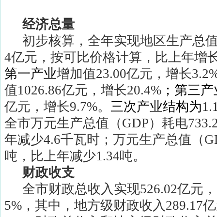
经济总量
初步核算，全年实现地区生产总
4
亿元，按可比价格计算，比上年增
第一产业
增加值
23.00
亿元，增长
3.2
值
1026.86
亿元，增长
20.4%
；第三产
亿元，增长
9.7%
。三次产业结构为
1.
全市万元生产总值（
GDP
）耗电
733.
年减少
4.6
千瓦时；万元生产总值（
G
吨，比上年减少
1.34
吨。
财政收支
全市财政总收入实现
526.02
亿元，
5%
，其中，地方级财政收入
289.17
亿