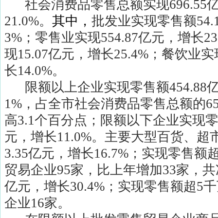
社会消费品零售总额实现
696.55
21.0%
。
其中，
批发业实现零售额
54.
3%
；零售业实现
554.87
亿元，增长
23
现
15.07
亿元，增长
25.4%
；餐饮业实
长
14.0%
。
限额以上企业实现零售额
454.88
1%
，占全市社会消费品零售总额的
6
高
3.1
个百分点；限额以下企业实现
元，增长
11.0%
。主要大型百货、超
3.35
亿元，增长
16.7%
；实现零售额
贸易企业
95
家，比上年增加
33
家，共
亿元，增长
30.4%
；实现零售额超
5
千
企业
16
家。