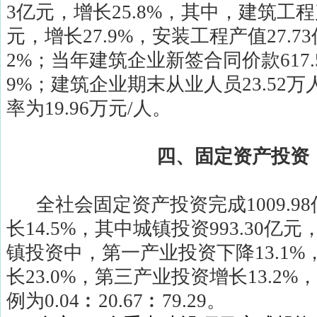
3
亿元，增长
25.8%
，其中，建筑工程
元，增长
27.9%
，安装工程产值
27.73
2%
；当年建筑企业新签合同价款
617.
9%
；建筑企业期末从业人员
23.52
万
率为
19.96
万元
/
人。
四、固定资产投资
全社会固定资产投资完成
1009.98
长
14.5%
，其中城镇投资
993.30
亿元
镇投资中，第一产业投资下降
13.1%
长
23.0%
，第三产业投资增长
13.2%
，
例为
0.04
︰
20.67
︰
79.29
。