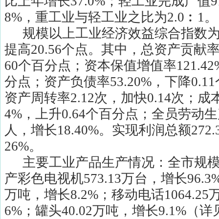
比上年增长
37.0%
；轻工业完成产值
9
8%
，重工业与轻工业之比为
2.0
︰
1
。
规模以上工业经济效益综合指数
提高
20.56
个点。其中，总资产贡献
60
个百分点；资本保值增值率
121.42
分点；资产负债率
53.20%
，下降
0.11
资产周转率
2.12
次，加快
0.14
次；成
4%
，上升
0.64
个百分点；全员劳动生
人，增长
18.40%
。实现利润总额
272.
26%
。
主要工业产品生产情况：全市规
产彩色电视机
573.13
万台，增长
96.3
万吨，增长
8.2%
；移动电话
1064.25
6%
；罐头
40.02
万吨，增长
9.1%
（详