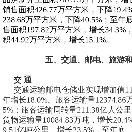
销售面积
426.77
万平方米，下降
19.4
238.68
万平方米，下降
40.5%
；至年
售面积
197.82
万平方米，增长
34.3%
积
44.92
万平方米，增长
15.1%
。
五、交通、邮电、旅游
交
通
交通运输邮电仓储业实现增加值
1
年增长
18.0%
。旅客运输量
12374.86
5%
；旅客运输周转量
211.38
亿人公里
货物运输量
10084.83
万吨，增长
20.4
9.51
亿吨公里，增长
23.5%
。至年底