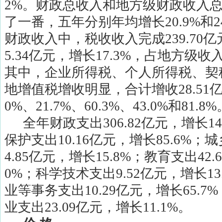
2%
。财政总收入和地方级财政收入
了一番，五年分别年均增长
20.9%
和
2
财政收入中，税收收入完成
239.70
亿
5.34
亿元，增长
17.3%
，占地方级收
其中，企业所得税、个人所得税、契
地增值税增收明显，合计增收
28.51
0%
、
21.7%
、
60.3%
、
43.0%
和
81.8%
全年财政支出
306.82
亿元，增长
1
保护支出
10.16
亿元，增长
85.6%
；城
4.85
亿元，增长
15.8%
；教育支出
42.
0%
；科学技术支出
9.52
亿元，增长
13
业等事务支出
10.29
亿元，增长
65.7%
业支出
23.09
亿元，增长
11.1%
。