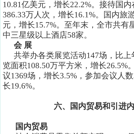
10.81
亿美元，增长
22.2%
。接待国内
386.33
万人次，增长
16.1%
。国内旅
元，增长
15.7%
。至年末，全市共有
中三星级以上酒店
58
家。
会
展
共举办各类展览活动
147
场，比上
览面积
108.50
万平方米，增长
26.5%
议
1369
场，增长
3.5%
，参加会议人数
长
19.6%
。
六、国内贸易和引进
国内贸易