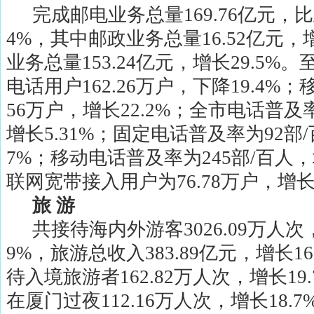
完成邮电业务总量
169.76
亿元，比
4%
，其中邮政业务总量
16.52
亿元，
业务总量
153.24
亿元，增长
29.5%
。
电话用户
162.26
万户，下降
19.4%
；
56
万户，增长
22.2%
；全市电话普及
增长
5.31%
；固定电话普及率为
92
部
/
7%
；移动电话普及率为
245
部
/
百人，
联网宽带接入用户为
76.78
万户，增
旅
游
共接待海内外游客
3026.09
万人次
9%
，旅游总收入
383.89
亿元，增长
16
待入境旅游者
162.82
万人次，增长
19
在厦门过夜
112.16
万人次，增长
18.7