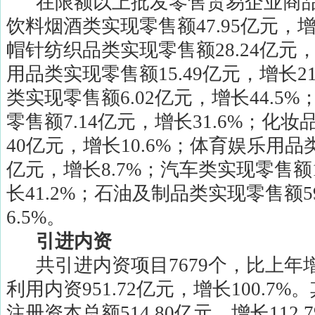
在限额以上批发零售贸易企业商
饮料烟酒类实现零售额
47.95
亿元，
帽针纺织品类实现零售额
28.24
亿元
用品类实现零售额
15.49
亿元，增长
2
类实现零售额
6.02
亿元，增长
44.5%
零售额
7.14
亿元，增长
31.6%
；化妆
40
亿元，增长
10.6%
；体育娱乐用品
亿元，增长
8.7%
；汽车类实现零售额
长
41.2%
；石油及制品类实现零售额
5
6.5%
。
引进内资
共引进内资项目
7679
个，比上年
利用内资
951.72
亿元，增长
100.7%
。
注册资本总额
514.80
亿元，增长
112.