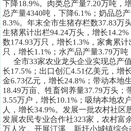
下降
18.9%
。肉类总产量
7.20
万吨，
总产量
4340
吨，下降
6.1%
；奶品总产
8.3%
。年末全市生猪存栏数
37.83
万
生猪累计出栏
94.24
万头，增长
14.2%
数
174.93
万只，增长
1.3%
，家禽累计
只，增长
1.1%
；水产品产量
3.79
万吨
全市
33
家农业龙头企业实现总产
长
17.5%
；出口创汇
4.51
亿美元，增
金
6.73
亿元，增长
24.8%
；带动本地
18.49
万亩、牲畜饲养量
37.79
万头；
3.55
万户，增长
10.1%
；吸纳本地农
人，增长
34.9%
。发展一批农村社区
发展农民专业合作社
323
家，农村富
万人次。开展汀溪、新圩小城镇综合