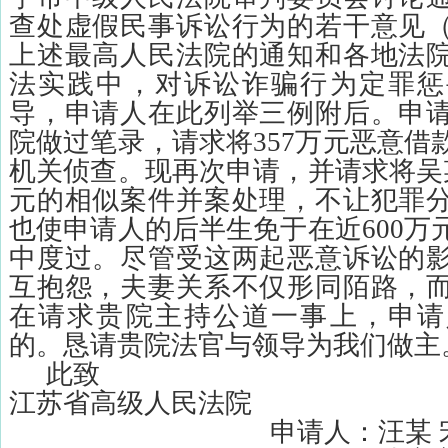
查处虚假民事诉讼行为的若干意见
上述最高人民法院的通知和各地法
法实践中，对诉讼诈骗行为定罪惩
导，申请人在此列举三例附后。申
院做过笔录，请求将
357
万元恶意借
机关侦查。现再次申请，并请求将吴
元的相似案件并案处理，不让犯罪
也使申请人的后半生免于在近
600
万
中度过。尽管受这两起恶意诉讼的
互抱怨，夫妻关系不仅形同陌路，
在请求贵院主持公道一事上，申请
的。恳请贵院法官与领导为我们做主
此致
江苏省高级人民法院
申请人：汪某 