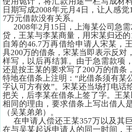
使用诡计，将汇款用途一栏写成材
日期写成
2008
年元月
4
日，让人感觉
7
万元借款没有关系。
2008
年
2
月
15
日，上海某公司急需
贷，王某与李某商量，用宋某归还的
自筹的
46.7
万再借给申请人宋某，
具
200
万的借条，宋某当即表示反对
样写，以后再结算。由于急需款项
还是按王某的要求写了
200
万的借条
特地在借条上注明：“此借条须有某
字认可方有效”。宋某还当场打电话
把关，后李某在借条上签了字。王某
相同的理由，要求借条上写出借人
（吴某弟弟）。
在申请人偿还王某
357
万以及其
在与吴某起诉申请人的同一时间，