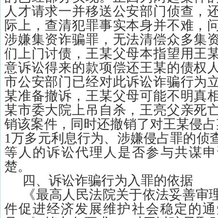
人才请求一并移送公安部门侦查，
际上，查清犯罪事实本身并不难，
涉嫌集资诈骗罪，无法清偿众多集
们上门讨债，王某父母本指望用王
意诉讼得来的款项偿还王某的债权
市公安部门已经对此诉讼诈骗行为
某准备撤诉，王某父母可能不明真
某市委大院上吊自杀，王亮父亲死
销该案件，同时还撤销了对王某侵占
1
万多元利息行为、涉嫌侵占罪的侦
等人的诉讼代理人是否参与共谋申
楚。
四、诉讼诈骗行为入罪的依据
《最高人民法院关于依法妥善审
件促进经济发展维护社会稳定的通