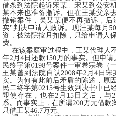
借条到法院起诉宋某。宋某到公安
某本来也准备撤诉。但在王某父亲
撤销案件，吴某某便不再撤诉，后
实”判决申请人败诉。现汪某每月
5
资，被法院按月扣除，只给申请人
费。
在该案庭审过程中，王某代理人
年
2
月
4
日还款
150
万的事实。但申请
民终字第
0198
号案件一审卷宗卷（
王某曾到法院自认
2008
年
2
月
4
日宋
实。为何有此前后矛盾的陈述，原
民二终字第
0215
号生效判决书中已
即使存在，也在
2
月
15
日之后，与
2
系。而事实上，在所谓
200
万元借款
只借王某
46.7
万元。