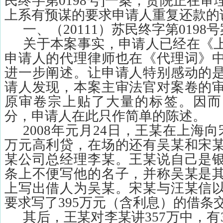
民终字第
0198
号
]
一案，贵院正在审
上系有预谋的要求申请人重复还款的
一、（
20111
）苏民终字第
0198
号
关于本案事实，申请人已经在《
申请人的代理律师也在《代理词》
进一步阐述。让申请人特别感动的
请人发现，本案主审法官对案卷的
原审卷宗上贴了大量的标签。因而
分，申请人在此只作简单的陈述。
2008
年元月
24
日，王某在上海向
万元高利贷，在场的还有吴某和宋
某公司总经理李某。王某说自己是
条上不便写他的名子，并称吴某是
上写出借人为吴某。宋某与汪某信
要求写了
395
万元（含利息）的借条
其后，王某对李某讲
357
万中，有