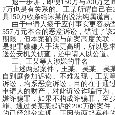
退一步讲，即便
150
万与
200
万之
7
万也是有关系的。王某所谓自己在
具
150
万收条给宋某的说法纯属谎言
由于申请人疲于应付事实更容易
357
万元本金的恶意诉讼，错过了该
期限，但本案确实与前案高度关联
是犯罪嫌嫌人手法更高明，所以恳
送公安机关侦查，还申请人以公道。
三、王某等人涉嫌的罪名
上述两起案件，王某、吴某、吴
自到庭参加诉讼。不难发现，王某
诉讼，均系恶意诉讼，目的在于通
申请人的财产，对此诉讼诈骗行为
嫌诈骗罪，如果不构成诈骗罪，至
罪。通过吴某某起诉的
200
万的案件
的已经部分实现。正因为两起案件