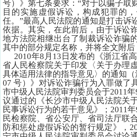
号）》第七条要求：“对于以骗子取
目的实施虚假诉讼，构成犯罪的，
任。”最高人民法院的通知是打击诉
依据。其实，在此前后，由于诉讼
地方法院相继出台了制裁诉讼诈骗
其中的部分规定名称，并将全文附后
2010
年
8
月
13
日发布的《浙江省高
省人民检察院关于印发〈关于办理
具体适用法律的指导意见〉的通知（
07
号）》对诉讼诈骗行为入罪做了
市中级人民法院审判委员会于
2011
年
议通过的《长沙市中级人民法院关
民事诉讼行为的若干意见》；
2011
年
民检察院、省公安厅、省司法厅联
防和惩处虚假诉讼的暂行规定》，
2
宁市中级人民法院审判委员会讨论