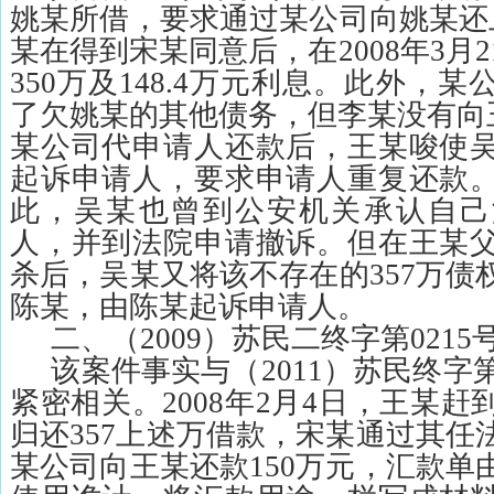
姚某所借，要求通过某公司向姚某还
某在得到宋某同意后，在
2008
年
3
月
2
350
万及
148.4
万元利息。此外，某
了欠姚某的其他债务，但李某没有向
某公司代申请人还款后，王某唆使
起诉申请人，要求申请人重复还款
此，吴某也曾到公安机关承认自己
人，并到法院申请撤诉。但在王某
杀后，吴某又将该不存在的
357
万债
陈某，由陈某起诉申请人。
二、（
2009
）苏民二终字第
0215
该案件事实与（
2011
）苏民终字
紧密相关。
2008
年
2
月
4
日，王某赶
归还
357
上述万借款，宋某通过其任
某公司向王某还款
150
万元，汇款单