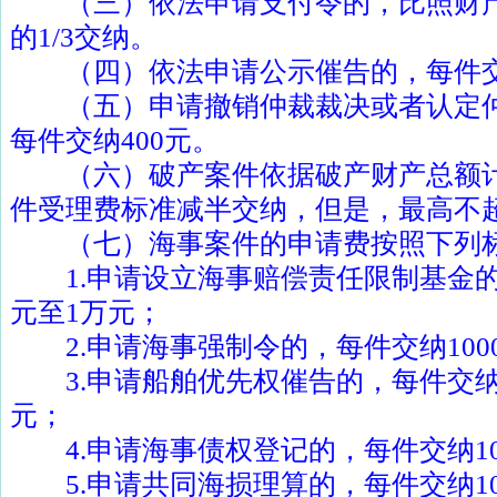
（三）依法申请支付令的，比照财产
的
1/3
交纳。
（四）依法申请公示催告的，每件
（五）申请撤销仲裁裁决或者认定仲
每件交纳
400
元。
（六）破产案件依据破产财产总额计
件受理费标准减半交纳，但是，最高不
（七）海事案件的申请费按照下列
1.
申请设立海事赔偿责任限制基金
元至
1
万元；
2.
申请海事强制令的，每件交纳
100
3.
申请船舶优先权催告的，每件交
元；
4.
申请海事债权登记的，每件交纳
1
5.
申请共同海损理算的，每件交纳
1