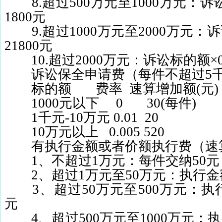
8.
超过
500
万元至
1000
万元：诉
1800
元
9.
超过
1000
万元至
2000
万元：诉
21800
元
10.
超过
2000
万元：诉讼标的额×
诉讼保全申请费（每件不超过
5
标的额
费率
速算增加额
(
元
)
1000
元以下
0
30(
每件
)
1
千元
-10
万元
0.01
20
10
万元以上
0.005 520
有执行金额或者价额执行费（速
1
、不超过
1
万元：每件交纳
50
元
2
、超过
1
万元至
50
万元：执行金
3
、超过
50
万元至
500
万元：执
元
4
、超过
500
万元至
1000
万元：执