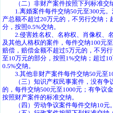
（二）非财产案件按照下列标准交
1.
离婚案件每件交纳
50
元至
300
元。
产总额不超过
20
万元的，不另行交纳；
分，按照
0.5%
交纳。
2.
侵害姓名权、名称权、肖像权、
及其他人格权的案件，每件交纳
100
元至
赔偿，赔偿金额不超过
5
万元的，不另行
至
10
万元的部分，按照
1%
交纳；超过
10
0.5%
交纳。
3.
其他非财产案件每件交纳
50
元至
1
（三）知识产权民事案件，没有争议
的，每件交纳
500
元至
1000
元；有争议
按照财产案件的标准交纳。
（四）劳动争议案件每件交纳
10
元
（五）行政案件按照下列标准交纳