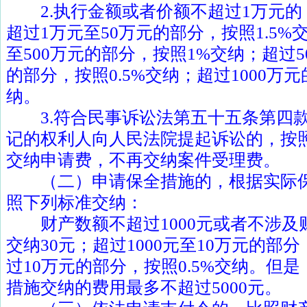
2.
执行金额或者价额不超过
1
万元的
超过
1
万元至
50
万元的部分，按照
1.5%
至
500
万元的部分，按照
1%
交纳；超过
5
的部分，按照
0.5%
交纳；超过
1000
万元
纳。
3.
符合民事诉讼法第五十五条第四
记的权利人向人民法院提起诉讼的，按
交纳申请费，不再交纳案件受理费。
（二）申请保全措施的，根据实际保
照下列标准交纳：
财产数额不超过
1000
元或者不涉及
交纳
30
元；超过
1000
元至
10
万元的部分
过
10
万元的部分，按照
0.5%
交纳。但是
措施交纳的费用最多不超过
5000
元。