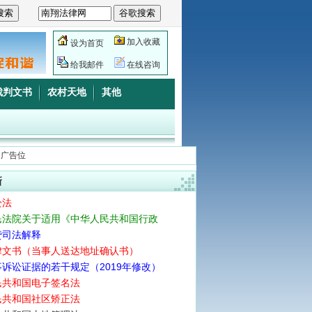
加入收藏
设为首页
给我邮件
在线咨询
裁判文书
农村天地
其他
侧广告位
新
讼法
民法院关于适用《中华人民共和国行政
贷司法解释
律文书（当事人送达地址确认书）
诉讼证据的若干规定（2019年修改）
民共和国电子签名法
民共和国社区矫正法