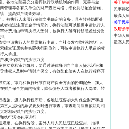
。各地法院要充分发挥执行联动机制的作用，完善与金
·
关于解
商管理等各有关单位的财产查控网络，细化协助配合措施，
·
民事诉
续，提高财产调查效率。
·
最高人
。被执行人未履行法律文书确定的义务，且有转移隐匿处
·
关于民事
或者抽逃注册资金等情形的，执行法院可以根据申请执行人
·
政府参
审计费用由申请执行人垫付，被执行人确有转移隐匿处分财
·
中华人
担。
·
最高人
据申请执行人的悬赏执行申请，向社会发布举报被执行人
索经查证属实并实际执行到位的，可按申请执行人承诺的标
行人承担。
产和担保财产的执行力度
在立案和审判阶段，要通过法律释明向当事人提示诉讼和
导债权人及时申请财产保全，有效防止债务人在执行程序开
立案、审判和执行环节在财产保全方面的协调配合，加大
在财产保全方面的衔接，降低债务人或者被执行人隐匿、转
措施。进入执行程序后，各地法院要加大对保全财产和担
第三人提出的异议要及时进行审查，审查期间应当依法对相
大对相应财产的执行力度。
和执行活动有序进行
规定。在执行阶段，案外人对人民法院已经查封、扣押、
华人民共和国民事诉讼法
》
第二百零四条
和《最高人民法院