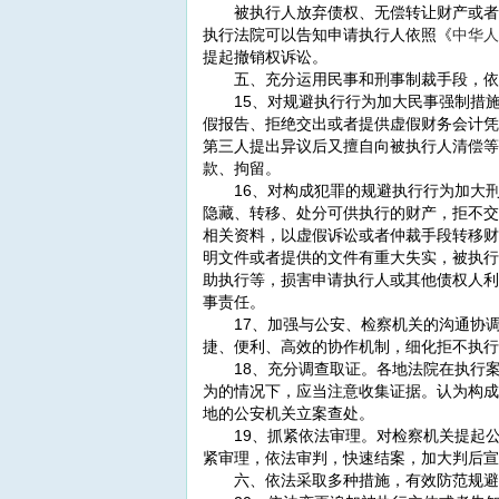
被执行人放弃债权、无偿转让财产或者以
执行法院可以告知申请执行人依照《
中华人
提起撤销权诉讼。
五、充分运用民事和刑事制裁手段，依
15、对规避执行行为加大民事强制措施
假报告、拒绝交出或者提供虚假财务会计凭
第三人提出异议后又擅自向被执行人清偿等
款、拘留。
16、对构成犯罪的规避执行行为加大刑
隐藏、转移、处分可供执行的财产，拒不交
相关资料，以虚假诉讼或者仲裁手段转移财
明文件或者提供的文件有重大失实，被执行
助执行等，损害申请执行人或其他债权人利
事责任。
17、加强与公安、检察机关的沟通协调
捷、便利、高效的协作机制，细化拒不执行
18、充分调查取证。各地法院在执行案
为的情况下，应当注意收集证据。认为构成
地的公安机关立案查处。
19、抓紧依法审理。对检察机关提起公
紧审理，依法审判，快速结案，加大判后宣
六、依法采取多种措施，有效防范规避