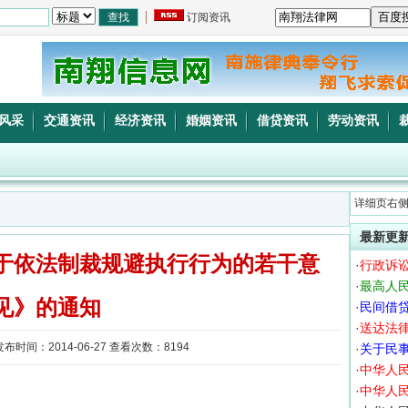
订阅资讯
风采
交通资讯
经济资讯
婚姻资讯
借贷资讯
劳动资讯
详细页右
最新更
于依法制裁规避执行行为的若干意
·
行政诉
·
最高人
见》的通知
·
民间借
·
送达法
时间：2014-06-27 查看次数：8194
·
关于民事
·
中华人
·
中华人