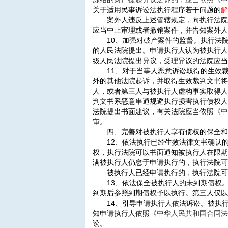
关于适用民事诉讼法执行程序若干问题的
解
案外人违反上述管辖规定，向执行法院之
应当中止审理或者撤销案件，并告知案外人
10、加强对破产案件的监督。执行法院
的人民法院提出。申请执行人认为被执行人
级人民法院提出异议，受理异议的法院应当
11、对于当事人恶意诉讼取得的生效裁
外的其他法院起诉，并取得生效裁判文书将
人，或者第三人与被执行人虚构事实取得人
判文书系恶意串通规避执行损害执行债权人
法院提出书面建议，有关法院应当依照
《中
审。
四、完善对被执行人享有债权的保全和执
12、依法执行已经生效法律文书确认的
权，执行法院可以书面通知被执行人在限期
满被执行人仍怠于申请执行的，执行法院可
被执行人已经申请执行的，执行法院可以
13、依法保全被执行人的未到期债权。
到期后参照到期债权予以执行。第三人仅以
14、引导申请执行人依法诉讼。被执行
知申请执行人依照《
中华人民共和国合同法
讼。