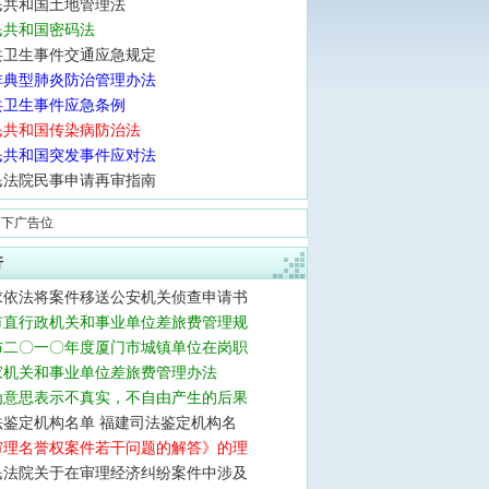
民共和国土地管理法
民共和国密码法
共卫生事件交通应急规定
非典型肺炎防治管理办法
共卫生事件应急条例
民共和国传染病防治法
民共和国突发事件应对法
民法院民事申请再审指南
侧下广告位
行
求依法将案件移送公安机关侦查申请书
市直行政机关和事业单位差旅费管理规
布二〇一〇年度厦门市城镇单位在岗职
家机关和事业单位差旅费管理办法
为意思表示不真实，不自由产生的后果
法鉴定机构名单 福建司法鉴定机构名
审理名誉权案件若干问题的解答》的理
民法院关于在审理经济纠纷案件中涉及