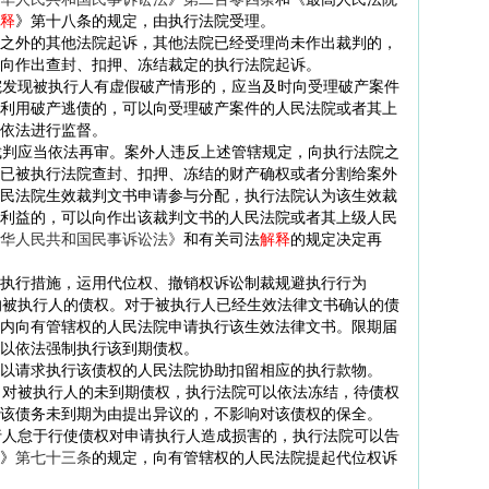
释
》第十八条的规定，由执行法院受理。
外的其他法院起诉，其他法院已经受理尚未作出裁判的，
向作出查封、扣押、冻结裁定的执行法院起诉。
发现被执行人有虚假破产情形的，应当及时向受理破产案件
利用破产逃债的，可以向受理破产案件的人民法院或者其上
依法进行监督。
判应当依法再审。案外人违反上述管辖规定，向执行法院之
已被执行法院查封、扣押、冻结的财产确权或者分割给案外
民法院生效裁判文书申请参与分配，执行法院认为该生效裁
利益的，可以向作出该裁判文书的人民法院或者其上级人民
华人民共和国民事诉讼法》
和有关司法
解释
的规定决定再
行措施，运用代位权、撤销权诉讼制裁规避执行行为
被执行人的债权。对于被执行人已经生效法律文书确认的债
内向有管辖权的人民法院申请执行该生效法律文书。限期届
以依法强制执行该到期债权。
请求执行该债权的人民法院协助扣留相应的执行款物。
对被执行人的未到期债权，执行法院可以依法冻结，待债权
该债务未到期为由提出异议的，不影响对该债权的保全。
人怠于行使债权对申请执行人造成损害的，执行法院可以告
》
第七十三条
的规定，向有管辖权的人民法院提起代位权诉