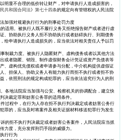
明显不合理的低价转让财产，对申请执行人造成损害的，
民共和国合同法
》
第七十四条
的规定向有管辖权的人民法院
法加强对规避执行行为的刑事处罚力度
的适用。被执行人既不履行义务又拒绝报告财产或者进行虚
证、协助执行义务人拒不协助执行或者妨碍执行、到期债务
，给申请执行人造成损失的，应当依法对相关责任人予以罚
事制裁力度。被执行人隐匿财产、虚构债务或者以其他方法
出或者隐匿、销毁、制作虚假财务会计凭证或资产负债表等
产、虚构优先债权或者申请参与分配，中介机构提供虚假证
人、担保人、协助义务人有能力执行而拒不执行或者拒不协
益，依照刑法的规定构成犯罪的，应当依法追究行为人的刑
。各地法院应当加强与公安、检察机关的协调配合，建立快
判决裁定罪和妨害公务罪的适用条件。
件过程中，在行为人存在拒不执行判决裁定或者妨害公务行
犯罪的，应当及时将案件及相关证据材料移送犯罪行为发生
诉的拒不执行判决裁定或者妨害公务案件，人民法院应当抓
传力度，充分发挥刑罚手段的威慑力。
执行行为