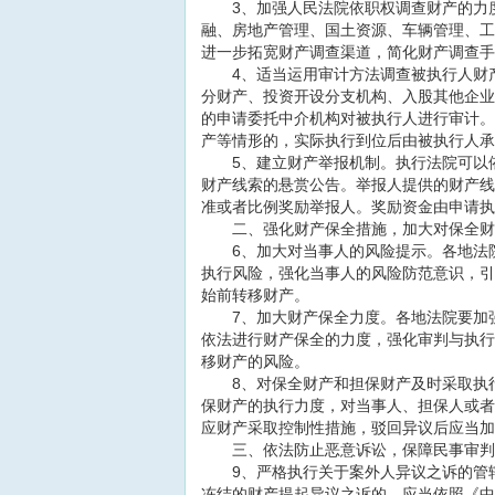
3、加强人民法院依职权调查财产的力度
融、房地产管理、国土资源、车辆管理、工
进一步拓宽财产调查渠道，简化财产调查手
4、适当运用审计方法调查被执行人财产
分财产、投资开设分支机构、入股其他企业
的申请委托中介机构对被执行人进行审计。
产等情形的，实际执行到位后由被执行人承
5、建立财产举报机制。执行法院可以依
财产线索的悬赏公告。举报人提供的财产线
准或者比例奖励举报人。奖励资金由申请执
二、强化财产保全措施，加大对保全财
6、加大对当事人的风险提示。各地法院
执行风险，强化当事人的风险防范意识，引
始前转移财产。
7、加大财产保全力度。各地法院要加强
依法进行财产保全的力度，强化审判与执行
移财产的风险。
8、对保全财产和担保财产及时采取执行
保财产的执行力度，对当事人、担保人或者
应财产采取控制性措施，驳回异议后应当加
三、依法防止恶意诉讼，保障民事审判
9、严格执行关于案外人异议之诉的管辖
冻结的财产提起异议之诉的，应当依照《
中