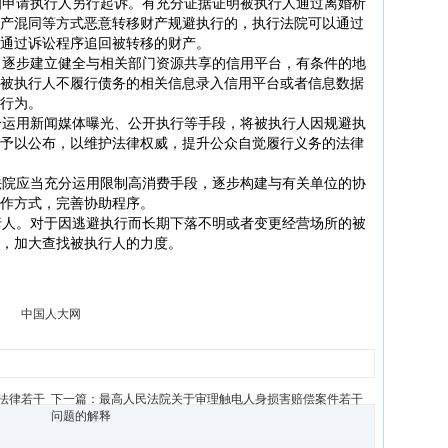
申请执行人另行起诉。有充分证据证明被执行人通过离婚析
产混同等方式恶意转移财产规避执行的，执行法院可以通过
通过诉讼程序追回被转移的财产。
逐步建立健全与相关部门资源共享的信用平台，有条件的地
被执行人不履行债务的相关信息录入信用平台或者信息数据
行为。
运用新闻媒体曝光、公开执行等手段，将被执行人因规避执
予以公布，以维护法律权威，提升公众自觉履行义务的法律
院应当充分运用限制高消费手段，逐步构建与有关单位的协
作方式，完善协助程序。
人。对于因逃避执行而长期下落不明或者变更经营场所的被
，加大查找被执行人的力度。
中国人大网
法律若干
下一篇：
最高人民法院关于审理触电人身损害赔偿案件若干
问题的解释