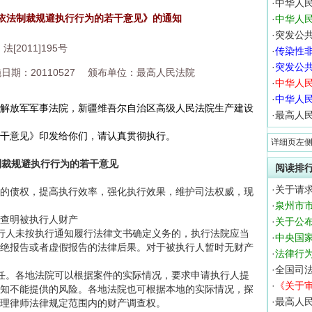
·
中华人
依法制裁规避执行行为的若干意见》的通知
·
中华人
·
突发公
法[2011]195号
·
传染性
·
突发公
期：20110527
颁布单位：最高人民法院
·
中华人
·
中华人
放军军事法院，新疆维吾尔自治区高级人民法院生产建设
·
最高人
意见》印发给你们，请认真贯彻执行。
详细页左
制裁规避执行行为的若干意见
阅读排
·
关于请
债权，提高执行效率，强化执行效果，维护司法权威，现
·
泉州市
查明被执行人财产
·
关于公
人未按执行通知履行法律文书确定义务的，执行法院应当
·
中央国
绝报告或者虚假报告的法律后果。对于被执行人暂时无财产
·
法律行
·
全国司
。各地法院可以根据案件的实际情况，要求申请执行人提
·
《关于
知不能提供的风险。各地法院也可根据本地的实际情况，探
·
最高人
理律师法律规定范围内的财产调查权。